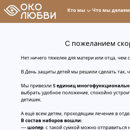
C пожеланием скорейш
Кто мы
Что мы делаем
C пожеланием ско
Нет ничего тяжелее для матери или отца, чем 
В День защиты детей мы решили сделать так, 
Мы привезли
5 единиц многофункциональн
выбрать удобное положение, спокойно устроит
детишек.
А ещё всем детям, проходящим лечение в отд
В состав наборов вошли:
—
шопер
: с такой сумкой можно отправиться 