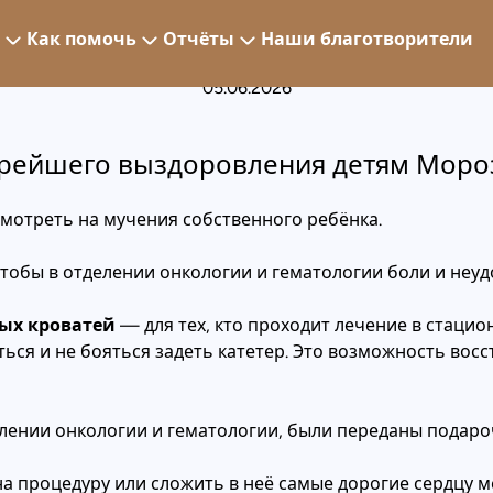
его выздоровления детям 
Как помочь
Отчёты
Наши благотворители
05.06.2026
рейшего выздоровления детям Моро
смотреть на мучения собственного ребёнка.
чтобы в отделении онкологии и гематологии боли и неуд
ых кроватей
— для тех, кто проходит лечение в стаци
ься и не бояться задеть катетер. Это возможность вос
елении онкологии и гематологии, были переданы подар
на процедуру или сложить в неё самые дорогие сердцу м