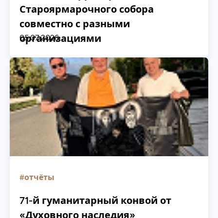
Староярмарочного собора
совместно с разными
организациями
05.07.2026
#отчёты
71-й гуманитарный конвой от
«Духовного наследия»